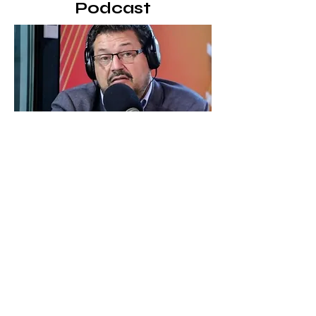
Podcast
QUIÉN TE DICE
Cosas que pasan
CON JORGE BAFICO
Columna de radio
donde podrás escuchar
todos los capítulos de Cosas que pasan, el
espacio de
Jorge Bafico
dedicado a